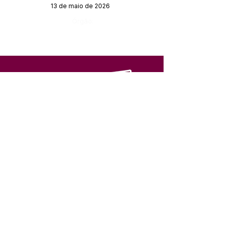
13 de maio de 2026
Órgão:
SERVIÇO DE ATENDIMENTO AO 
CIDADÃO (SIC) E OUVIDORIA
Prefeitura de Feijó - Estado do 
Acre
CNPJ 04.005.179/0001-20
💻Acesso online: 
SIC 
| 
Fale Conosco
 | 
Ouvidoria
| 
Portal de Transparência