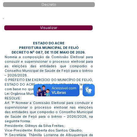
Decreto
Visualizar
ESTADO DO ACRE
PREFEITURA MUNICIPAL DE FEIJÓ
DECRETO Nº 087, DE 11 DE MAIO DE 2026.
Nomeia a composição da Comissão Eleitoral para
consuzir e supervisionar o processo eleitoral para
as eleições das entidades que comporão o
Conselho Municipal de Saúde de Feijó para o biênio
– 2026/2028.
O PREFEITO EM EXERCÍCIO DO MUNICÍPIO DE FEIJÓ,
ESTADO DO ACRE, no uso das atribuições legais e
com base no que preceitua o inciso VI, artigo 66 da
Lei Orgânica Municipal:
RESOLVE:
Art. 1º Nomear a Comissão Eleitoral para conduzir e
supervisionar o processo eleitoral nas eleições
das entidades que comporão o Conselho Municipal
de Saúde de Feijó para o biênio – 2026/2028, na
seguinte forma:
Presidente: Glêmys da Silva Freitas;
Vice-Presidente: Roberta dos Santos Cláudio;
1ª Secretária: Thâmilla Lorranna de Albuquerque da