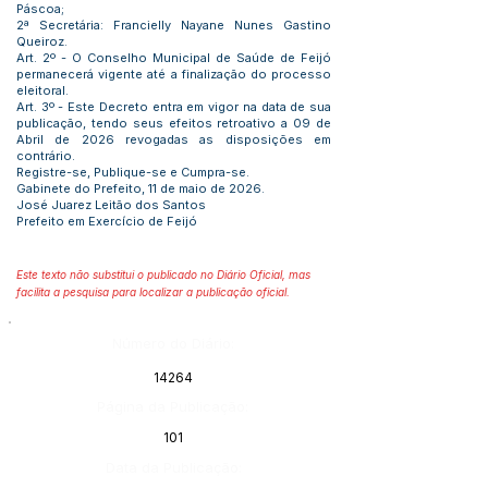
Páscoa;
2ª Secretária: Francielly Nayane Nunes Gastino
Queiroz.
Art. 2º - O Conselho Municipal de Saúde de Feijó
permanecerá vigente até a finalização do processo
eleitoral.
Art. 3º - Este Decreto entra em vigor na data de sua
publicação, tendo seus efeitos retroativo a 09 de
Abril de 2026 revogadas as disposições em
contrário.
Registre-se, Publique-se e Cumpra-se.
Gabinete do Prefeito, 11 de maio de 2026.
José Juarez Leitão dos Santos
Prefeito em Exercício de Feijó
Este texto não substitui o publicado no Diário Oficial, mas
facilita a pesquisa para localizar a publicação oficial.
Número do Diário:
14264
Página da Publicação:
101
Data da Publicação: