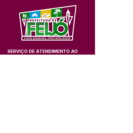
SERVIÇO DE ATENDIMENTO AO 
CIDADÃO (SIC) E OUVIDORIA
Prefeitura de Feijó - Estado do 
Acre
CNPJ 04.005.179/0001-20
💻Acesso online: 
SIC 
| 
Fale Conosco
 | 
Ouvidoria
| 
Portal de Transparência
📱Fone: +55 (68) 3463-2614 
🏢 Av. Plácido de Castro, 678, CEP 
69.960-000, Centro, Feijó, Acre, Brasil
📅 Segunda a sexta, das 7h às 14h 
- 