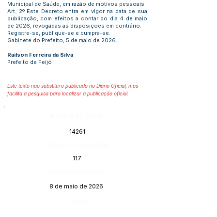
Municipal de Saúde, em razão de motivos pessoais.
Art. 2º Este Decreto entra em vigor na data de sua
publicação, com efeitos a contar do dia 4 de maio
de 2026, revogadas as disposições em contrário.
Registre-se, publique-se e cumpra-se.
Gabinete do Prefeito, 5 de maio de 2026.
Railson Ferreira da Silva
Prefeito de Feijó
Este texto não substitui o publicado no Diário Oficial, mas
facilita a pesquisa para localizar a publicação oficial.
Número do Diário:
14261
Página da Publicação:
117
Data da Publicação:
8 de maio de 2026
Órgão: