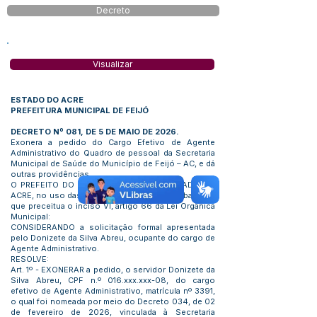
Decreto
Visualizar
ESTADO DO ACRE
PREFEITURA MUNICIPAL DE FEIJÓ
DECRETO Nº 081, DE 5 DE MAIO DE 2026.
Exonera a pedido do Cargo Efetivo de Agente
Administrativo do Quadro de pessoal da Secretaria
Municipal de Saúde do Município de Feijó – AC, e dá
outras providências.
O PREFEITO DO MUNICÍPIO DE FEIJÓ, ESTADO DO
ACRE, no uso das atribuições legais e com base no
que preceitua o inciso VI, artigo 66 da Lei Orgânica
Municipal:
CONSIDERANDO a solicitação formal apresentada
pelo Donizete da Silva Abreu, ocupante do cargo de
Agente Administrativo.
RESOLVE:
Art. 1º - EXONERAR a pedido, o servidor Donizete da
Silva Abreu, CPF n.º 016.xxx.xxx-08, do cargo
efetivo de Agente Administrativo, matrícula nº 3391,
o qual foi nomeada por meio do Decreto 034, de 02
de fevereiro de 2026, vinculada à Secretaria