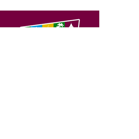
SERVIÇO DE ATENDIMENTO AO 
CIDADÃO (SIC) E OUVIDORIA
Prefeitura de Feijó - Estado do 
Acre
CNPJ 04.005.179/0001-20
💻Acesso online: 
SIC 
| 
Fale Conosco
 | 
Ouvidoria
| 
Portal de Transparência
📱Fone: +55 (68) 3463-2614 
🏢 Av. Plácido de Castro, 678, CEP 