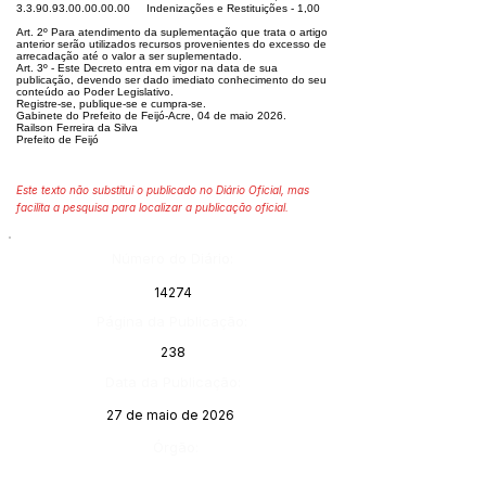
3.3.90.93.00.00.00.00
Indenizações e Restituições - 1,00
Art. 2º Para atendimento da suplementação que trata o artigo
anterior serão utilizados recursos provenientes do excesso de
arrecadação até o valor a ser suplementado.
Art. 3º - Este Decreto entra em vigor na data de sua
publicação, devendo ser dado imediato conhecimento do seu
conteúdo ao Poder Legislativo.
Registre-se, publique-se e cumpra-se.
Gabinete do Prefeito de Feijó-Acre, 04 de maio 2026.
Railson Ferreira da Silva
Prefeito de Feijó
Este texto não substitui o publicado no Diário Oficial, mas
facilita a pesquisa para localizar a publicação oficial.
Número do Diário:
14274
Página da Publicação:
238
Data da Publicação:
27 de maio de 2026
Órgão: