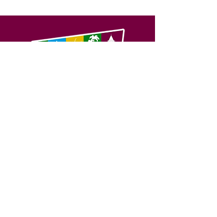
SERVIÇO DE ATENDIMENTO AO 
CIDADÃO (SIC) E OUVIDORIA
Prefeitura de Feijó - Estado do 
Acre
CNPJ 04.005.179/0001-20
💻Acesso online: 
SIC 
| 
Fale Conosco
 | 
Ouvidoria
| 
Portal de Transparência
📱Fone: +55 (68) 3463-2614 
🏢 Av. Plácido de Castro, 678, CEP 