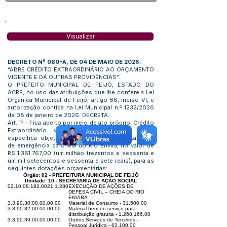
Visualizar
DECRETO Nº 080-A, DE 04 DE MAIO DE 2026.
“ABRE CRÉDITO EXTRAORDINÁRIO AO ORÇAMENTO
VIGENTE E DÁ OUTRAS PROVIDÊNCIAS”.
O PREFEITO MUNICIPAL DE FEIJÓ, ESTADO DO
ACRE, no uso das atribuições que lhe confere a Lei
Orgânica Municipal de Feijó, artigo 66, inciso VI, e
autorização contida na Lei Municipal n.º 1232/2026
de 08 de janeiro de 2026. DECRETA:
Art. 1º - Fica aberto por meio de ato próprio, Crédito
Extraordinário visando à inclusão de Ação
específica objetivando ações para enfrentamento
de emergência da cheia do Rio Envira, no valor de
R$
1.361.767
,00 (um milhão trezentos e sessenta e
um mil setecentos e sessenta e sete reais), para as
seguintes dotações orçamentárias:
Órgão: 02 - PREFEITURA MUNICIPAL DE FEIJÓ
Unidade: 10 - SECRETARIA DE AÇÃO SOCIAL
02.10.08.182.0021.1.280
EXECUÇÃO DE AÇÕES DE
DEFESA CIVIL – CHEIA DO RIO
ENVIRA
3.3.90.30.00.00.00.00
Material de Consumo - 31.500,00
3.3.90.32.00.00.00.00
Material bem ou serviço para
distribuição gratuita -
1.268.166
,00
3.3.90.39.00.00.00.00
Outros Serviços de Terceiros -
Pessoal Jurídica - 62.100,00