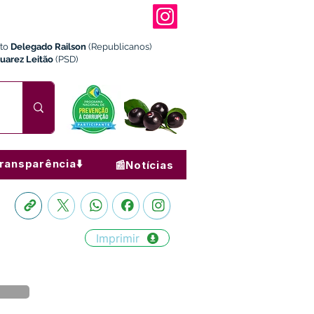
ito
Delegado Railson
(Republicanos)
Juarez Leitão
(PSD)
ransparência⬇️
📰Notícias
Imprimir