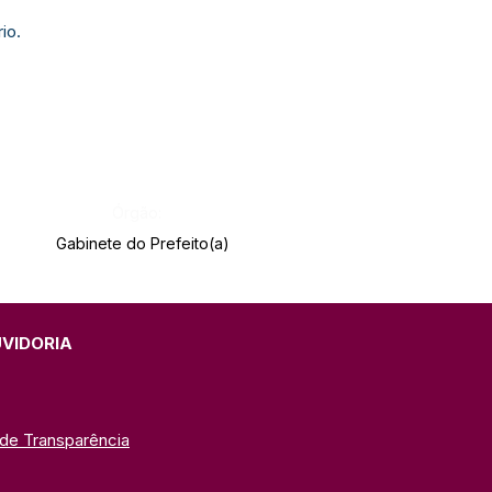
io.
Órgão:
Gabinete do Prefeito(a)
UVIDORIA
 de Transparência