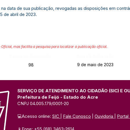
r na data de sua publicação, revogadas as disposições em contrár
5 de abril de 2023.
 Oficial, mas facilita a pesquisa para localizar a publicação oficial.
Página da Publicação:
Data da Publicação:
9 de maio de 2023
98
SERVIÇO DE ATENDIMENTO AO CIDADÃO (SIC) E O
Prefeitura de Feijó - Estado do Acre
CNPJ 04.005.179/0001-20
💻Acesso online: 
SIC 
| 
Fale Conosco
 | 
Ouvidoria
| 
Portal
📱Fone: +55 (68) 3463-2614 