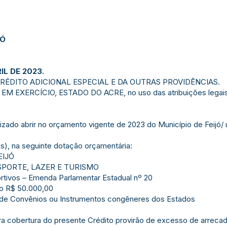
JÓ
IL DE 2023.
RÉDITO ADICIONAL ESPECIAL E DA OUTRAS PROVIDÊNCIAS.
M EXERCÍCIO, ESTADO DO ACRE, no uso das atribuições legais 
.
torizado abrir no orçamento vigente de 2023 do Município de F
is), na seguinte dotação orçamentária:
EIJÓ
ESPORTE, LAZER E TURISMO
ortivos – Emenda Parlamentar Estadual nº 20
mo R$ 50.000,00
s de Convênios ou Instrumentos congêneres dos Estados
ara cobertura do presente Crédito provirão de excesso de arrec