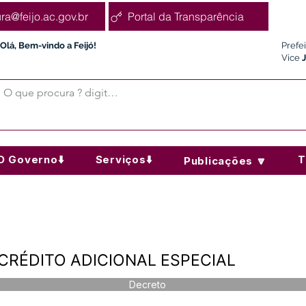
ura@feijo.ac.gov.br
Portal da Transparência
Olá, Bem-vindo a Feijó!
Prefe
Vice
O Governo⬇️
Serviços⬇️
T
Publicações 🔽
- CRÉDITO ADICIONAL ESPECIAL
Decreto