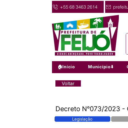
+55 68 3463 2614
prefeit
🏠Início
Município⬇️
Voltar
Decreto N°073/2023 
Legislação