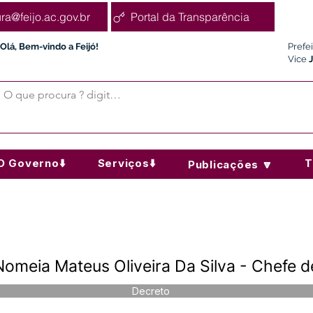
ura@feijo.ac.gov.br
Portal da Transparência
Olá, Bem-vindo a Feijó!
Prefe
Vice
O Governo⬇️
Serviços⬇️
T
Publicações 🔽
meia Mateus Oliveira Da Silva - Chefe d
Decreto