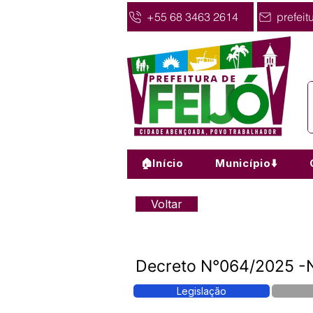
+55 68 3463 2614
prefeit
🏠Início
Município⬇️
Voltar
Decreto N°064/2025 -No
Legislação