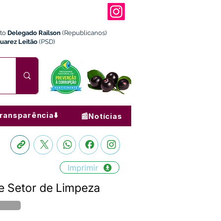
ito
Delegado Railson
(Republicanos)
Juarez Leitão
(PSD)
ransparência⬇️
📰Notícias
Imprimir
e Setor de Limpeza