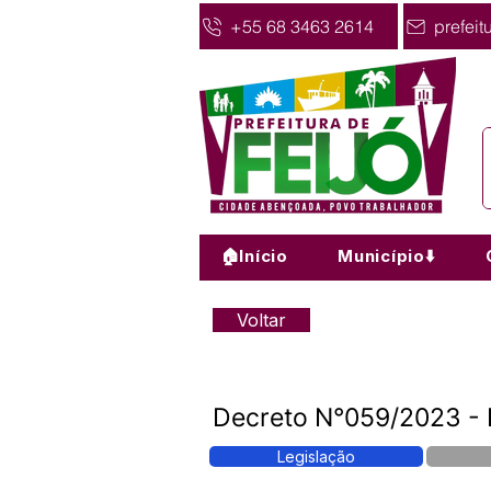
+55 68 3463 2614
prefeit
🏠Início
Município⬇️
Voltar
Decreto N°059/2023 - 
Legislação