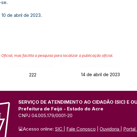
-se.
 10 de abril de 2023.
 Oficial, mas facilita a pesquisa para localizar a publicação oficial.
Página da Publicação:
Data da Publicação:
14 de abril de 2023
222
SERVIÇO DE ATENDIMENTO AO CIDADÃO (SIC) E O
Prefeitura de Feijó - Estado do Acre
CNPJ 04.005.179/0001-20
💻Acesso online: 
SIC 
| 
Fale Conosco
 | 
Ouvidoria
| 
Portal