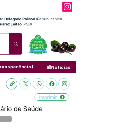
ito
Delegado Railson
(Republicanos)
Juarez Leitão
(PSD)
ransparência⬇️
📰Notícias
Imprimir
ário de Saúde