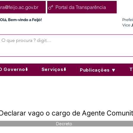
ura@feijo.ac.gov.br
Portal da Transparência
Olá, Bem-vindo a Feijó!
Prefe
Vice
O Governo⬇️
Serviços⬇️
T
Publicações 🔽
Declarar vago o cargo de Agente Comunit
Decreto