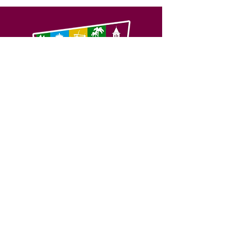
SERVIÇO DE ATENDIMENTO AO 
CIDADÃO (SIC) E OUVIDORIA
Prefeitura de Feijó - Estado do 
Acre
CNPJ 04.005.179/0001-20
💻Acesso online: 
SIC 
| 
Fale Conosco
 | 
Ouvidoria
| 
Portal de Transparência
📱Fone: +55 (68) 3463-2614 
🏢 Av. Plácido de Castro, 678, CEP 
69.960-000, Centro, Feijó, Acre, Brasil