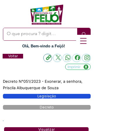
Olá, Bem-vindo a Feijó!
Voltar
Imprimir
Decreto N°051/2023 - Exonerar, a senhora,
Priscila Albuquerque de Souza
Legislação
Decreto
Visualizar