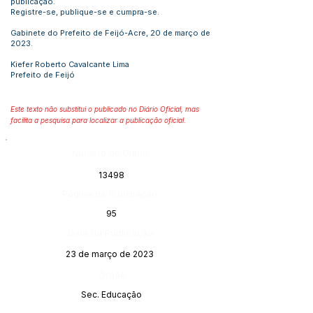
publicação.
Registre-se, publique-se e cumpra-se.
Gabinete do Prefeito de Feijó-Acre, 20 de março de
2023.
Kiefer Roberto Cavalcante Lima
Prefeito de Feijó
Este texto não substitui o publicado no Diário Oficial, mas
facilita a pesquisa para localizar a publicação oficial.
Número do Diário:
13498
Página da Publicação:
95
Data da Publicação:
23 de março de 2023
Órgão:
Sec. Educação