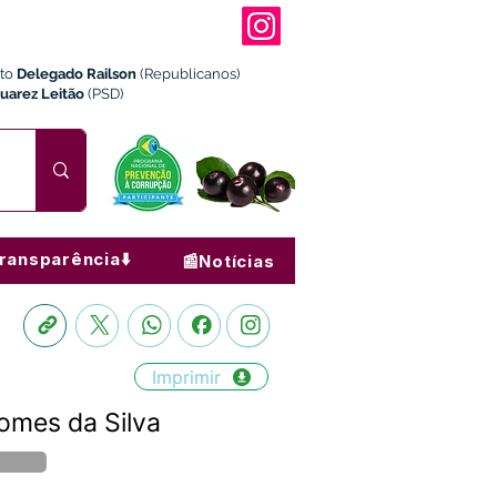
ito
Delegado Railson
(Republicanos)
Juarez Leitão
(PSD)
ransparência⬇️
📰Notícias
Imprimir
omes da Silva