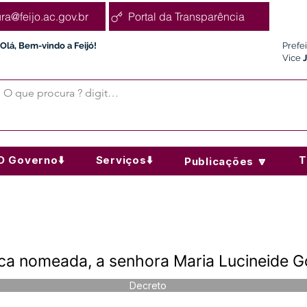
ura@feijo.ac.gov.br
Portal da Transparência
Olá, Bem-vindo a Feijó!
Prefe
Vice
O Governo⬇️
Serviços⬇️
T
Publicações 🔽
ca nomeada, a senhora Maria Lucineide G
Decreto