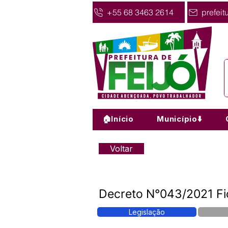
+55 68 3463 2614
prefeit
🏠Início
Município⬇️
Voltar
Decreto N°043/2021 Fi
Legislação