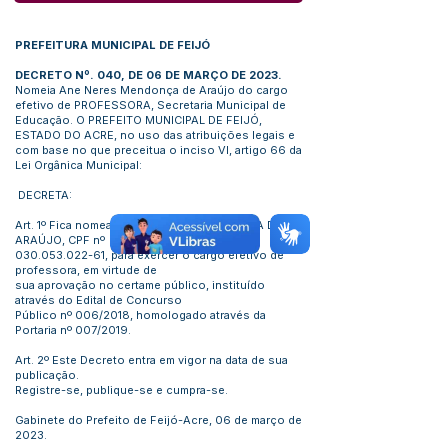
PREFEITURA MUNICIPAL DE FEIJÓ
DECRETO Nº. 040, DE 06 DE MARÇO DE 2023.
Nomeia Ane Neres Mendonça de Araújo do cargo
efetivo de PROFESSORA, Secretaria Municipal de
Educação. O PREFEITO MUNICIPAL DE FEIJÓ,
ESTADO DO ACRE, no uso das atribuições legais e
com base no que preceitua o inciso VI, artigo 66 da
Lei Orgânica Municipal:
DECRETA:
Art. 1º Fica nomeada, ANE NERES MENDONÇA DE
ARAÚJO, CPF nº
030.053.022-61
, para exercer o cargo efetivo de
professora, em virtude de
sua aprovação no certame público, instituído
através do Edital de Concurso
Público nº 006/2018, homologado através da
Portaria nº 007/2019.
Art. 2º Este Decreto entra em vigor na data de sua
publicação.
Registre-se, publique-se e cumpra-se.
Gabinete do Prefeito de Feijó-Acre, 06 de março de
2023.