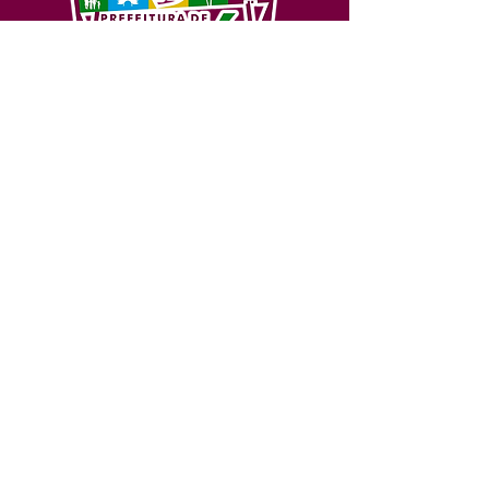
SERVIÇO DE ATENDIMENTO AO 
CIDADÃO (SIC) E OUVIDORIA
Prefeitura de Feijó - Estado do 
Acre
CNPJ 04.005.179/0001-20
💻Acesso online: 
SIC 
| 
Fale Conosco
 | 
Ouvidoria
| 
Portal de Transparência
📱Fone: +55 (68) 3463-2614 
🏢 Av. Plácido de Castro, 678, CEP 
69.960-000, Centro, Feijó, Acre, Brasil
📅 Segunda a sexta, das 7h às 14h 
- 
com intervalo de 20 minutos. 
(Fechado aos sábados, domingos e 