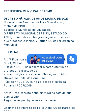
PREFEITURA MUNICIPAL DE FEIJÓ
DECRETO Nº. 029, DE 06 DE MARÇO DE 2023.
Nomeia José Sandoval de Lima Silva do cargo
efetivo de PROFESSOR,
Secretaria Municipal de Educação.
O PREFEITO MUNICIPAL DE FEIJÓ, ESTADO DO
ACRE, no uso das atribuições legais e com base no
que preceitua o inciso VI, artigo 66 da Lei Orgânica
Municipal:
DECRETA:
Art. 1º Fica nomeado, JOSÉ SANDOVAL DE LIMA
SILVA, CPF nº
528.054.172-91
para exercer o cargo efetivo de
professor, em virtude de
sua aprovação no certame público, instituído
através do Edital de Concurso
Público nº 006/2018, homologado através da
Portaria nº 007/2019.
Art. 2º Este Decreto entra em vigor na data de sua
publicação.
Registre-se, publique-se e cumpra-se.
Gabinete do Prefeito de Feijó-Acre, 06 de março de