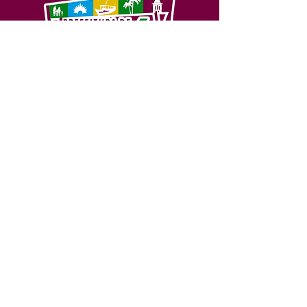
SERVIÇO DE ATENDIMENTO AO 
CIDADÃO (SIC) E OUVIDORIA
Prefeitura de Feijó - Estado do 
Acre
CNPJ 04.005.179/0001-20
💻Acesso online: 
SIC 
| 
Fale Conosco
 | 
Ouvidoria
| 
Portal de Transparência
📱Fone: +55 (68) 3463-2614 
🏢 Av. Plácido de Castro, 678, CEP 
69.960-000, Centro, Feijó, Acre, Brasil
📅 Segunda a sexta, das 7h às 14h 
- 
com intervalo de 20 minutos. 
(Fechado aos sábados, domingos e 