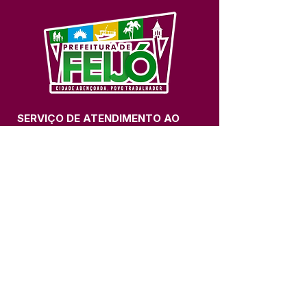
SERVIÇO DE ATENDIMENTO AO 
CIDADÃO (SIC) E OUVIDORIA
Prefeitura de Feijó - Estado do 
Acre
CNPJ 04.005.179/0001-20
💻Acesso online: 
SIC 
| 
Fale Conosco
 | 
Ouvidoria
| 
Portal de Transparência
📱Fone: +55 (68) 3463-2614 
🏢 Av. Plácido de Castro, 678, CEP 
69.960-000, Centro, Feijó, Acre, Brasil
📅 Segunda a sexta, das 7h às 14h 
- 