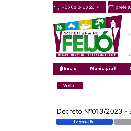
+55 68 3463 2614
prefeit
🏠Início
Município⬇️
Voltar
Decreto N°013/2023 - E
Legislação