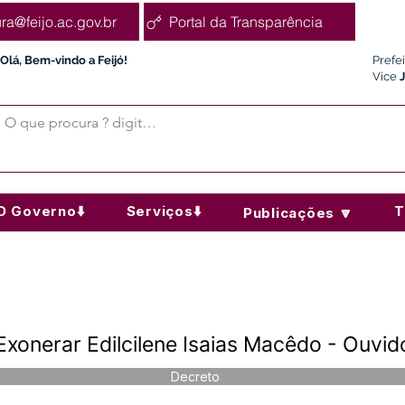
ura@feijo.ac.gov.br
Portal da Transparência
Olá, Bem-vindo a Feijó!
Prefe
Vice
O Governo⬇️
Serviços⬇️
T
Publicações 🔽
xonerar Edilcilene Isaias Macêdo - Ouvid
Decreto