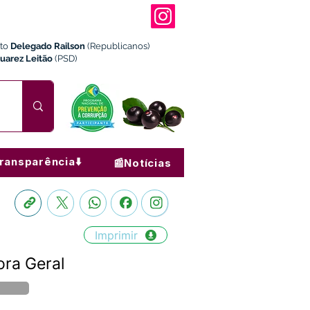
ito
Delegado Railson
(Republicanos)
Juarez Leitão
(PSD)
ransparência⬇️
📰Notícias
Imprimir
ora Geral