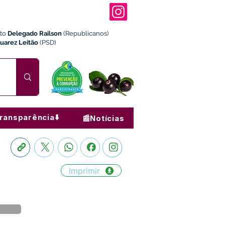
ito
Delegado Railson
(Republicanos)
Juarez Leitão
(PSD)
ransparência⬇️
📰Notícias
Imprimir