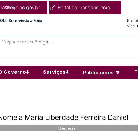
ura@feijo.ac.gov.br
Portal da Transparência
Olá, Bem-vindo a Feijó!
Prefe
Vice
O Governo⬇️
Serviços⬇️
T
Publicações 🔽
omeia Maria Liberdade Ferreira Daniel
Decreto