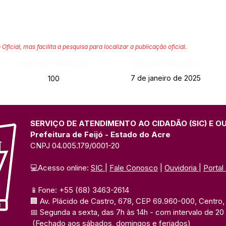
 Oficial, mas facilita a pesquisa para localizar a publicação oficial.
Página da Publicação:
Data da Publicação:
7 de janeiro de 2025
100
SERVIÇO DE ATENDIMENTO AO CIDADÃO (SIC) E O
Prefeitura de Feijó - Estado do Acre
CNPJ 04.005.179/0001-20
💻Acesso online: 
SIC 
| 
Fale Conosco
 | 
Ouvidoria
| 
Portal
📱Fone: +55 (68) 3463-2614 
🏢 Av. Plácido de Castro, 678, CEP 69.960-000, Centro, F
📅 Segunda a sexta, das 7h às 14h 
- com intervalo de 20
(Fechado aos sábados, domingos e feriados)