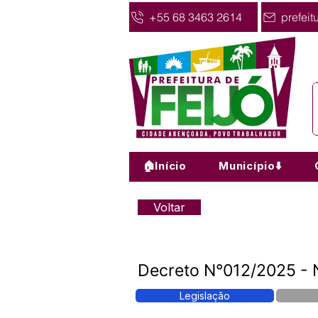
+55 68 3463 2614
prefeit
🏠Início
Município⬇️
Voltar
Decreto N°012/2025 - N
Legislação