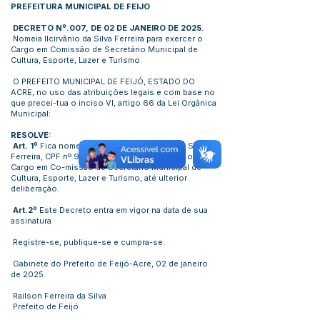
PREFEITURA MUNICIPAL DE FEIJO
DECRETO Nº.007, DE 02 DE JANEIRO DE 2025.
Nomeia Ilcirvânio da Silva Ferreira para exercer o
Cargo em Comissão de Secretário Municipal de
Cultura, Esporte, Lazer e Turismo.
O PREFEITO MUNICIPAL DE FEIJÓ, ESTADO DO
ACRE, no uso das atribuições legais e com base no
que precei-tua o inciso VI, artigo 66 da Lei Orgânica
Municipal:
RESOLVE:
Art. 1º
Fica nomeado, o senhor Ilcirvânio da Silva
Ferreira, CPF nº
955.314.91204
, para exercer o
Cargo em Co-missão de Secretário Municipal de
Cultura, Esporte, Lazer e Turismo, até ulterior
deliberação.
Art.2º
Este Decreto entra em vigor na data de sua
assinatura
Registre-se, publique-se e cumpra-se.
Gabinete do Prefeito de Feijó-Acre, 02 de janeiro
de 2025.
Railson Ferreira da Silva
Prefeito de Feijó