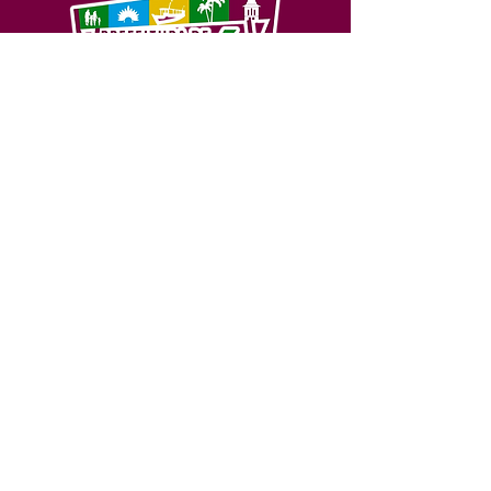
SERVIÇO DE ATENDIMENTO AO 
CIDADÃO (SIC) E OUVIDORIA
Prefeitura de Feijó - Estado do 
Acre
CNPJ 04.005.179/0001-20
💻Acesso online: 
SIC 
| 
Fale Conosco
 | 
Ouvidoria
| 
Portal de Transparência
📱Fone: +55 (68) 3463-2614 
🏢 Av. Plácido de Castro, 678, CEP 
69.960-000, Centro, Feijó, Acre, Brasil
📅 Segunda a sexta, das 7h às 14h 
- 
com intervalo de 20 minutos. 
(Fechado aos sábados, domingos e 