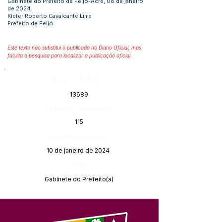
Gabinete do Prefeito de Feijó-Acre, 08 de janeiro
de 2024.
Kiefer Roberto Cavalcante Lima
Prefeito de Feijó
Este texto não substitui o publicado no Diário Oficial, mas
facilita a pesquisa para localizar a publicação oficial.
Número do Diário:
13689
Página da Publicação:
115
Data da Publicação:
10 de janeiro de 2024
Órgão:
Gabinete do Prefeito(a)