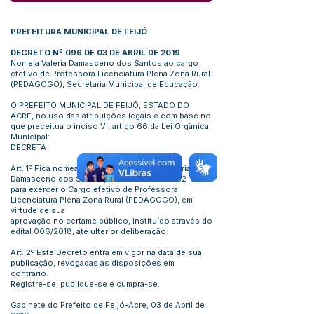
PREFEITURA MUNICIPAL DE FEIJÓ
DECRETO Nº 096 DE 03 DE ABRIL DE 2019
Nomeia Valeria Damasceno dos Santos ao cargo
efetivo de Professora Licenciatura Plena Zona Rural
(PEDAGOGO), Secretaria Municipal de Educação.
O PREFEITO MUNICIPAL DE FEIJÓ, ESTADO DO
ACRE, no uso das atribuições legais e com base no
que preceitua o inciso VI, artigo 66 da Lei Orgânica
Municipal:
DECRETA
Art. 1º Fica nomeado, a partir desta data, Valeria
Damasceno dos Santos, CPF nº
004.916.032-07
,
para exercer o Cargo efetivo de Professora
Licenciatura Plena Zona Rural (PEDAGOGO), em
virtude de sua
aprovação no certame público, instituído através do
edital 006/2018, até ulterior deliberação.
Art. 2º Este Decreto entra em vigor na data de sua
publicação, revogadas as disposições em
contrário.
Registre-se, publique-se e cumpra-se.
Gabinete do Prefeito de Feijó-Acre, 03 de Abril de