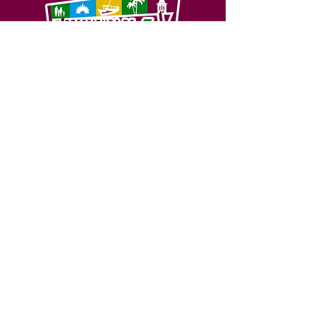
SERVIÇO DE ATENDIMENTO AO 
CIDADÃO (SIC) E OUVIDORIA
Prefeitura de Feijó - Estado do 
Acre
CNPJ 04.005.179/0001-20
💻Acesso online: 
SIC 
| 
Fale Conosco
 | 
Ouvidoria
| 
Portal de Transparência
📱Fone: +55 (68) 3463-2614 
🏢 Av. Plácido de Castro, 678, CEP 
69.960-000, Centro, Feijó, Acre, Brasil
📅 Segunda a sexta, das 7h às 14h 
- 
com intervalo de 20 minutos. 
(Fechado aos sábados, domingos e 