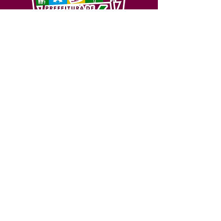
SERVIÇO DE ATENDIMENTO AO 
CIDADÃO (SIC) E OUVIDORIA
Prefeitura de Feijó - Estado do 
Acre
CNPJ 04.005.179/0001-20
💻Acesso online: 
SIC 
| 
Fale Conosco
 | 
Ouvidoria
| 
Portal de Transparência
📱Fone: +55 (68) 3463-2614 
🏢 Av. Plácido de Castro, 678, CEP 
69.960-000, Centro, Feijó, Acre, Brasil
📅 Segunda a sexta, das 7h às 14h 
- 
com intervalo de 20 minutos. 
(Fechado aos sábados, domingos e 