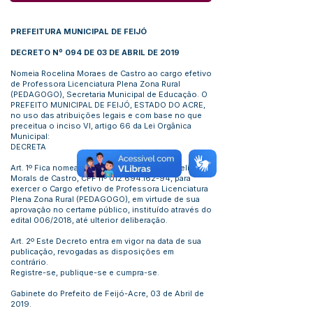
PREFEITURA MUNICIPAL DE FEIJÓ
DECRETO Nº 094 DE 03 DE ABRIL DE 2019
Nomeia Rocelina Moraes de Castro ao cargo efetivo
de Professora Licenciatura Plena Zona Rural
(PEDAGOGO), Secretaria Municipal de Educação. O
PREFEITO MUNICIPAL DE FEIJÓ, ESTADO DO ACRE,
no uso das atribuições legais e com base no que
preceitua o inciso VI, artigo 66 da Lei Orgânica
Municipal:
DECRETA
Art. 1º Fica nomeado, a partir desta data, Rocelina
MoraIs de Castro, CPF nº
012.694.162-94
, para
exercer o Cargo efetivo de Professora Licenciatura
Plena Zona Rural (PEDAGOGO), em virtude de sua
aprovação no certame público, instituído através do
edital 006/2018, até ulterior deliberação.
Art. 2º Este Decreto entra em vigor na data de sua
publicação, revogadas as disposições em
contrário.
Registre-se, publique-se e cumpra-se.
Gabinete do Prefeito de Feijó-Acre, 03 de Abril de
2019.