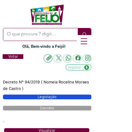
Olá, Bem-vindo a Feijó!
Voltar
Imprimir
Decreto N° 94/2019 ( Nomeia Rocelina Moraes
de Castro )
Legislação
Decreto
Visualizar