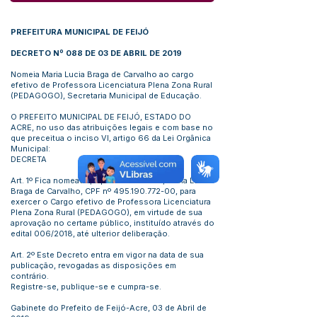
PREFEITURA MUNICIPAL DE FEIJÓ
DECRETO Nº 088 DE 03 DE ABRIL DE 2019
Nomeia Maria Lucia Braga de Carvalho ao cargo
efetivo de Professora Licenciatura Plena Zona Rural
(PEDAGOGO), Secretaria Municipal de Educação.
O PREFEITO MUNICIPAL DE FEIJÓ, ESTADO DO
ACRE, no uso das atribuições legais e com base no
que preceitua o inciso VI, artigo 66 da Lei Orgânica
Municipal:
DECRETA
Art. 1º Fica nomeado, a partir desta data, Maria Lucia
Braga de Carvalho, CPF nº
495.190.772-00
, para
exercer o Cargo efetivo de Professora Licenciatura
Plena Zona Rural (PEDAGOGO), em virtude de sua
aprovação no certame público, instituído através do
edital 006/2018, até ulterior deliberação.
Art. 2º Este Decreto entra em vigor na data de sua
publicação, revogadas as disposições em
contrário.
Registre-se, publique-se e cumpra-se.
Gabinete do Prefeito de Feijó-Acre, 03 de Abril de