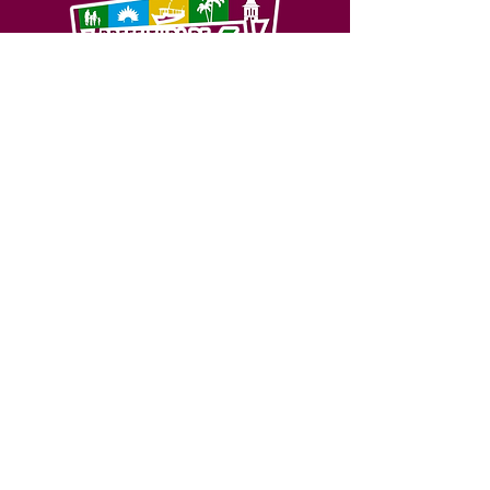
SERVIÇO DE ATENDIMENTO AO 
CIDADÃO (SIC) E OUVIDORIA
Prefeitura de Feijó - Estado do 
Acre
CNPJ 04.005.179/0001-20
💻Acesso online: 
SIC 
| 
Fale Conosco
 | 
Ouvidoria
| 
Portal de Transparência
📱Fone: +55 (68) 3463-2614 
🏢 Av. Plácido de Castro, 678, CEP 
69.960-000, Centro, Feijó, Acre, Brasil
📅 Segunda a sexta, das 7h às 14h 
- 
com intervalo de 20 minutos. 
(Fechado aos sábados, domingos e 