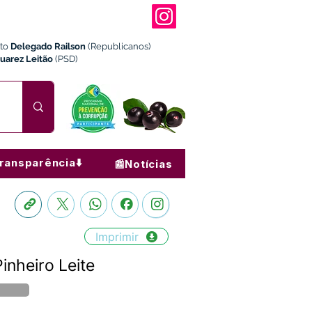
ito
Delegado Railson
(Republicanos)
Juarez Leitão
(PSD)
ransparência⬇️
📰Notícias
Imprimir
inheiro Leite