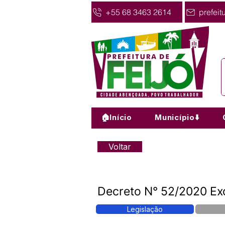
+55 68 3463 2614
prefeit
🏠Início
Município⬇️
Voltar
Decreto N° 52/2020 Exon
Legislação