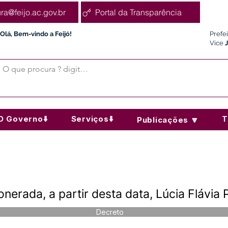
ura@feijo.ac.gov.br
Portal da Transparência
Olá, Bem-vindo a Feijó!
Prefe
Vice
O Governo⬇️
Serviços⬇️
T
Publicações 🔽
erada, a partir desta data, Lúcia Flávia P
Decreto