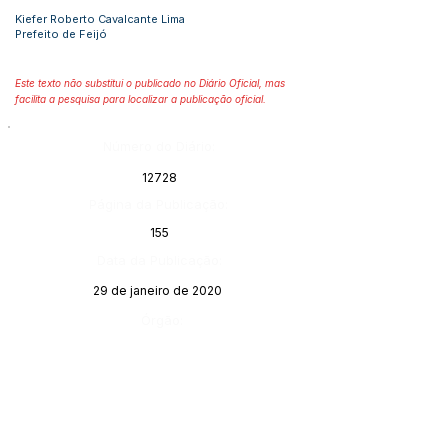
Kiefer Roberto Cavalcante Lima
Prefeito de Feijó
Este texto não substitui o publicado no Diário Oficial, mas
facilita a pesquisa para localizar a publicação oficial.
Número do Diário:
12728
Página da Publicação:
155
Data da Publicação:
29 de janeiro de 2020
Órgão:
Gabinete do Prefeito