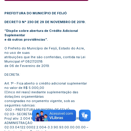
PREFEITURA DO MUNICÍPIO DE FEIJÓ
DECRETO N° 230 DE 29 DE NOVEMBRO DE 2019.
“Dispõe sobre abertura de Crédito Adicional
Suplementar
e dá outras providências”.
O Prefeito do Município de Feijó, Estado do Acre,
no uso de suas
atribuições que lhe são conferidas, contida na Lei
Municipal nº 0827/2018
de 06 de Fevereiro de 2019.
DECRETA:
Art. 1º - Fica aberto o crédito adicional suplementar
no valor de R$ 5.000,00
(Cinco mil reais) mediante suplementação das
dotações orçamentárias
consignadas no orçamento vigente, sob as
seguintes rubricas:
002 – PREFEITURA MUNICIPAL DE FEIJÓ
02.03– SECRETARIA DE ADMINISTRAÇÃO
Proj/ ativ. 2.004 MANUTENÇÃO DA SECRETARIA DE
ADMINISTRAÇÃO
02.03.04.122.0002.2.004
-3.3.90.93.00.00.00.00 –