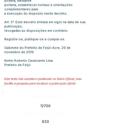
poderá, mediante
portaria, estabelecer normas e orientações
complementares para
a execução do disposto neste decreto.
Art. 3°. Este decreto entrará em vigor na data de sua
publicação,
revogadas as disposições em contrário.
Registre-se, publique-se e cumpra-se.
Gabinete do Prefeito de Feijó-Acre, 29 de
novembro de 2019.
Kiefer Roberto Cavalcante Lima
Prefeito de Feijó
Este texto não substitui o publicado no Diário Oficial, mas
facilita a pesquisa para localizar a publicação oficial.
Número do Diário:
12700
Página da Publicação:
633