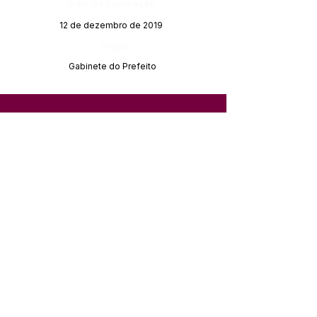
Data da Publicação:
12 de dezembro de 2019
Órgão:
Gabinete do Prefeito
SERVIÇO DE ATENDIMENTO AO 
CIDADÃO (SIC) E OUVIDORIA
Prefeitura de Feijó - Estado do 
Acre
CNPJ 04.005.179/0001-20
💻Acesso online: 
SIC 
| 
Fale Conosco
 | 