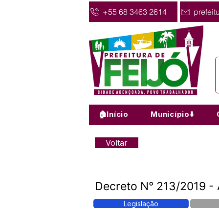
+55 68 3463 2614
prefeit
🏠Início
Município⬇️
Voltar
Decreto N° 213/2019
Legislação