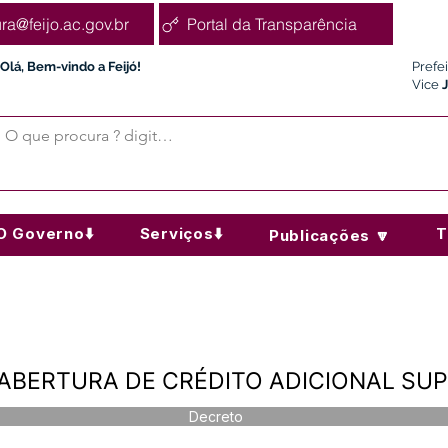
ura@feijo.ac.gov.br
Portal da Transparência
Olá, Bem-vindo a Feijó!
Prefe
Vice
O Governo⬇️
Serviços⬇️
T
Publicações 🔽
 - ABERTURA DE CRÉDITO ADICIONAL S
Decreto