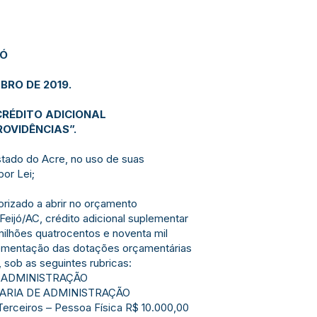
JÓ
BRO DE 2019.
CRÉDITO ADICIONAL
OVIDÊNCIAS”.
Estado do Acre, no uso de suas
por Lei;
torizado a abrir no orçamento
Feijó/AC, crédito adicional suplementar
milhões quatrocentos e noventa mil
lementação das dotações orçamentárias
sob as seguintes rubricas:
E ADMINISTRAÇÃO
ARIA DE ADMINISTRAÇÃO
Terceiros – Pessoa Física R$ 10.000,00