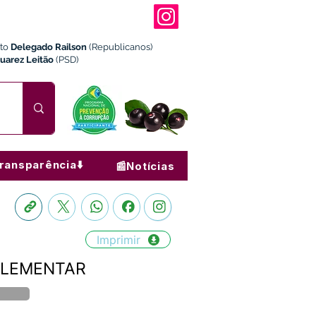
ito
Delegado Railson
(Republicanos)
Juarez Leitão
(PSD)
ransparência⬇️
📰Notícias
Imprimir
UPLEMENTAR