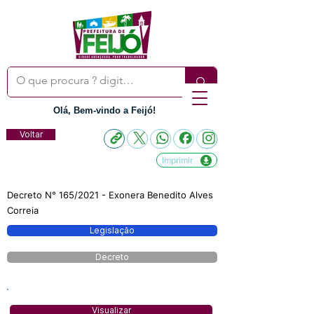
Olá, Bem-vindo a Feijó!
Voltar
Imprimir
Decreto N° 165/2021 - Exonera Benedito Alves
Correia
Legislação
Decreto
Visualizar