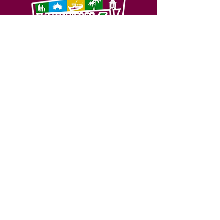
SERVIÇO DE ATENDIMENTO AO 
CIDADÃO (SIC) E OUVIDORIA
Prefeitura de Feijó - Estado do 
Acre
CNPJ 04.005.179/0001-20
💻Acesso online: 
SIC 
| 
Fale Conosco
 | 
Ouvidoria
| 
Portal de Transparência
📱Fone: +55 (68) 3463-2614 
🏢 Av. Plácido de Castro, 678, CEP 
69.960-000, Centro, Feijó, Acre, Brasil
📅 Segunda a sexta, das 7h às 14h 
- 
com intervalo de 20 minutos. 
(Fechado aos sábados, domingos e 