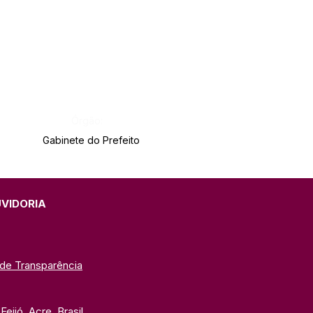
Órgão:
Gabinete do Prefeito
UVIDORIA
 de Transparência
eijó, Acre, Brasil