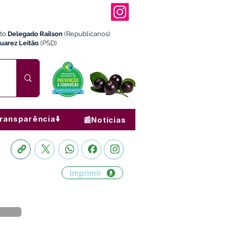
ito
Delegado Railson
(Republicanos)
Juarez Leitão
(PSD)
ransparência⬇️
📰Notícias
Imprimir