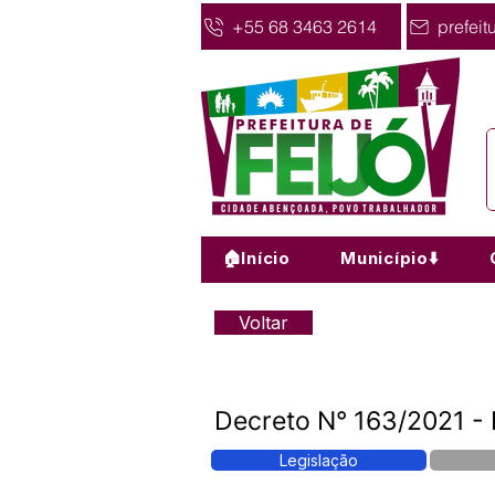
+55 68 3463 2614
prefeit
🏠Início
Município⬇️
Voltar
Decreto N° 163/2021 - E
Legislação