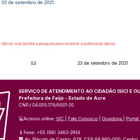
, 02 de setembro de 2021.
 Oficial, mas facilita a pesquisa para localizar a publicação oficial.
Página da Publicação:
Data da Publicação:
23 de setembro de 2021
53
SERVIÇO DE ATENDIMENTO AO CIDADÃO (SIC) E O
Prefeitura de Feijó - Estado do Acre
CNPJ 04.005.179/0001-20
💻Acesso online: 
SIC 
| 
Fale Conosco
 | 
Ouvidoria
| 
Portal
📱Fone: +55 (68) 3463-2614 
🏢 Av. Plácido de Castro, 678, CEP 69.960-000, Centro, F