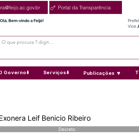
ura@feijo.ac.gov.br
Portal da Transparência
Olá, Bem-vindo a Feijó!
Prefe
Vice
O Governo⬇️
Serviços⬇️
T
Publicações 🔽
xonera Leif Benicio Ribeiro
Decreto