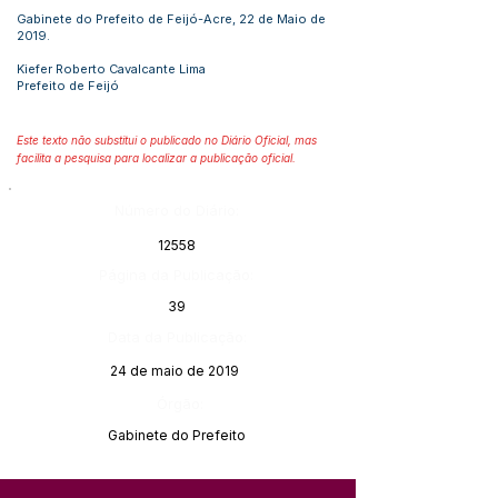
Gabinete do Prefeito de Feijó-Acre, 22 de Maio de
2019.
Kiefer Roberto Cavalcante Lima
Prefeito de Feijó
Este texto não substitui o publicado no Diário Oficial, mas
facilita a pesquisa para localizar a publicação oficial.
Número do Diário:
12558
Página da Publicação:
39
Data da Publicação:
24 de maio de 2019
Órgão:
Gabinete do Prefeito