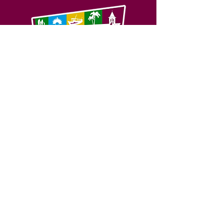
SERVIÇO DE ATENDIMENTO AO 
CIDADÃO (SIC) E OUVIDORIA
Prefeitura de Feijó - Estado do 
Acre
CNPJ 04.005.179/0001-20
💻Acesso online: 
SIC 
| 
Fale Conosco
 | 
Ouvidoria
| 
Portal de Transparência
📱Fone: +55 (68) 3463-2614 
🏢 Av. Plácido de Castro, 678, CEP 
69.960-000, Centro, Feijó, Acre, Brasil
📅 Segunda a sexta, das 7h às 14h 
- 