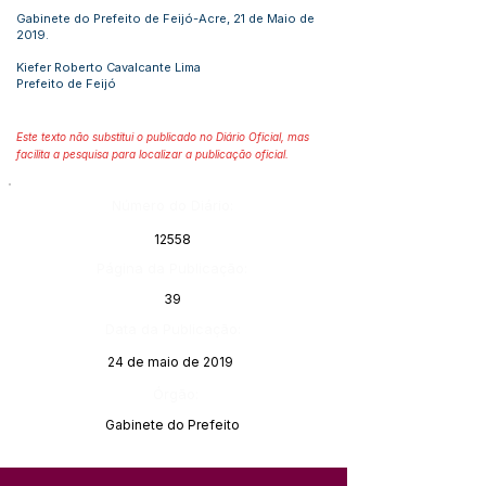
Gabinete do Prefeito de Feijó-Acre, 21 de Maio de
2019.
Kiefer Roberto Cavalcante Lima
Prefeito de Feijó
Este texto não substitui o publicado no Diário Oficial, mas
facilita a pesquisa para localizar a publicação oficial.
Número do Diário:
12558
Página da Publicação:
39
Data da Publicação:
24 de maio de 2019
Órgão:
Gabinete do Prefeito