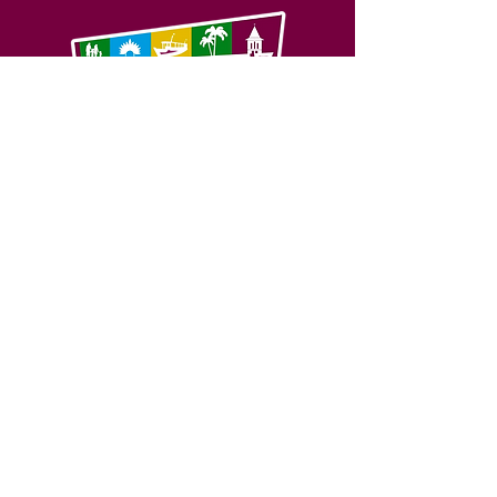
SERVIÇO DE ATENDIMENTO AO 
CIDADÃO (SIC) E OUVIDORIA
Prefeitura de Feijó - Estado do 
Acre
CNPJ 04.005.179/0001-20
💻Acesso online: 
SIC 
| 
Fale Conosco
 | 
Ouvidoria
| 
Portal de Transparência
📱Fone: +55 (68) 3463-2614 
🏢 Av. Plácido de Castro, 678, CEP 
69.960-000, Centro, Feijó, Acre, Brasil
📅 Segunda a sexta, das 7h às 14h 
- 