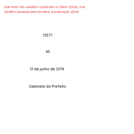
Este texto não substitui o publicado no Diário Oficial, mas
facilita a pesquisa para localizar a publicação oficial.
Número do Diário:
12571
Página da Publicação:
45
Data da Publicação:
12 de junho de 2019
Órgão:
Gabinete do Prefeito