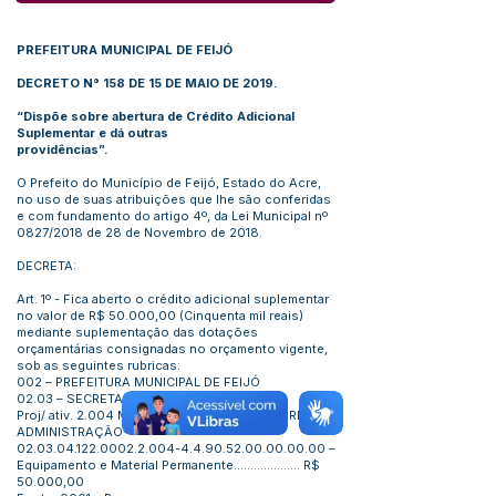
PREFEITURA MUNICIPAL DE FEIJÓ
DECRETO N° 158 DE 15 DE MAIO DE 2019.
“Dispõe sobre abertura de Crédito Adicional
Suplementar e dá outras
providências”.
O Prefeito do Município de Feijó, Estado do Acre,
no uso de suas atribuições que lhe são conferidas
e com fundamento do artigo 4º, da Lei Municipal nº
0827/2018 de 28 de Novembro de 2018.
DECRETA:
Art. 1º - Fica aberto o crédito adicional suplementar
no valor de R$ 50.000,00 (Cinquenta mil reais)
mediante suplementação das dotações
orçamentárias consignadas no orçamento vigente,
sob as seguintes rubricas:
002 – PREFEITURA MUNICIPAL DE FEIJÓ
02.03 – SECRETARIA DE ADMINISTRAÇÃO
Proj/ ativ. 2.004 MANUTENÇÃO DA SECRETARIA DE
ADMINISTRAÇÃO
02.03.04.122.0002.2.004
-4.4.90.52.00.00.00.00 –
Equipamento e Material Permanente.................... R$
50.000,00