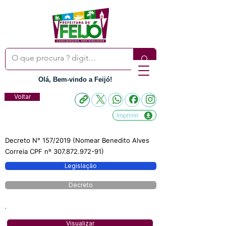
Olá, Bem-vindo a Feijó!
Voltar
Imprimir
Decreto N° 157/2019 (Nomear Benedito Alves
Correia CPF nº
307.872.972-91)
Legislação
Decreto
Visualizar