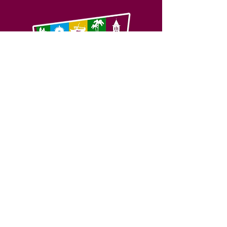
SERVIÇO DE ATENDIMENTO AO 
CIDADÃO (SIC) E OUVIDORIA
Prefeitura de Feijó - Estado do 
Acre
CNPJ 04.005.179/0001-20
💻Acesso online: 
SIC 
| 
Fale Conosco
 | 
Ouvidoria
| 
Portal de Transparência
📱Fone: +55 (68) 3463-2614 
🏢 Av. Plácido de Castro, 678, CEP 
69.960-000, Centro, Feijó, Acre, Brasil
📅 Segunda a sexta, das 7h às 14h 
- 