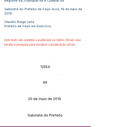
Registre-se, Publique-se e Cumpra-se.
Gabinete do Prefeito de Feijó-Acre, 16 de maio de
2019.
Claudio Braga Leite
Prefeito de Feijó em Exercício
Este texto não substitui o publicado no Diário Oficial, mas
facilita a pesquisa para localizar a publicação oficial.
Número do Diário:
12554
Página da Publicação:
66
Data da Publicação:
20 de maio de 2019
Órgão:
Gabinete do Prefeito