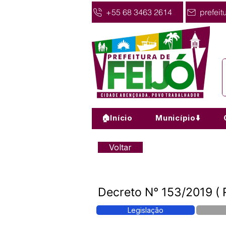
+55 68 3463 2614
prefeit
🏠Início
Município⬇️
Voltar
Decreto N° 153/2019 ( 
Legislação