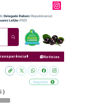
ito
Delegado Railson
(Republicanos)
Juarez Leitão
(PSD)
ransparência⬇️
📰Notícias
Imprimir
 )