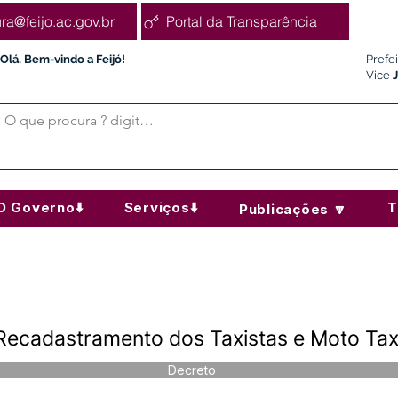
ura@feijo.ac.gov.br
Portal da Transparência
Olá, Bem-vindo a Feijó!
Prefe
Vice
O Governo⬇️
Serviços⬇️
T
Publicações 🔽
Recadastramento dos Taxistas e Moto Taxi
Decreto