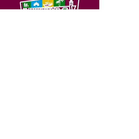
SERVIÇO DE ATENDIMENTO AO 
CIDADÃO (SIC) E OUVIDORIA
Prefeitura de Feijó - Estado do 
Acre
CNPJ 04.005.179/0001-20
💻Acesso online: 
SIC 
| 
Fale Conosco
 | 
Ouvidoria
| 
Portal de Transparência
📱Fone: +55 (68) 3463-2614 
🏢 Av. Plácido de Castro, 678, CEP 
69.960-000, Centro, Feijó, Acre, Brasil
📅 Segunda a sexta, das 7h às 14h 
- 
com intervalo de 20 minutos. 
(Fechado aos sábados, domingos e 