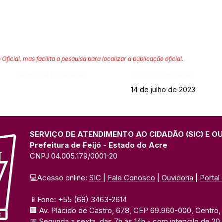
 Oficial, mas facilita a pesquisa para localizar a publicação oficial.
Página da Publicação:
Data da Publicação:
14 de julho de 2023
SERVIÇO DE ATENDIMENTO AO CIDADÃO (SIC) E O
Prefeitura de Feijó - Estado do Acre
CNPJ 04.005.179/0001-20
💻Acesso online: 
SIC 
| 
Fale Conosco
 | 
Ouvidoria
| 
Portal
📱Fone: +55 (68) 3463-2614 
🏢 Av. Plácido de Castro, 678, CEP 69.960-000, Centro, F
📅 Segunda a sexta, das 7h às 14h 
- com intervalo de 20