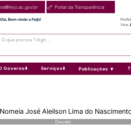
ura@feijo.ac.gov.br
Portal da Transparência
Olá, Bem-vindo a Feijó!
Prefe
Vice
O Governo⬇️
Serviços⬇️
T
Publicações 🔽
 Nomeia José Aleilson Lima do Nasciment
Decreto