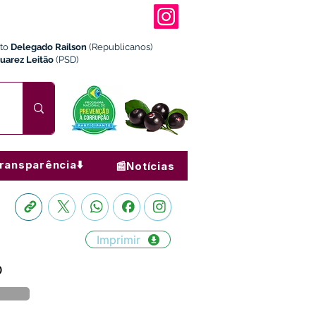
ito
Delegado Railson
(Republicanos)
Juarez Leitão
(PSD)
ransparência⬇️
📰Notícias
Imprimir
o