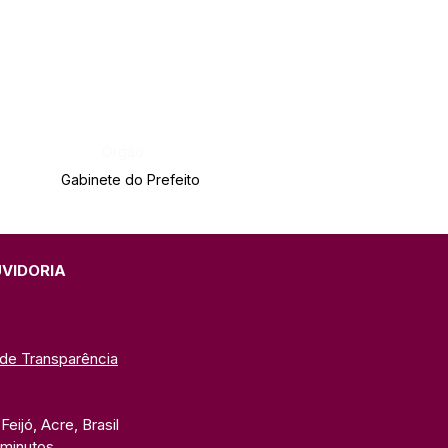
Órgão:
Gabinete do Prefeito
UVIDORIA
 de Transparência
eijó, Acre, Brasil
 minutos. 