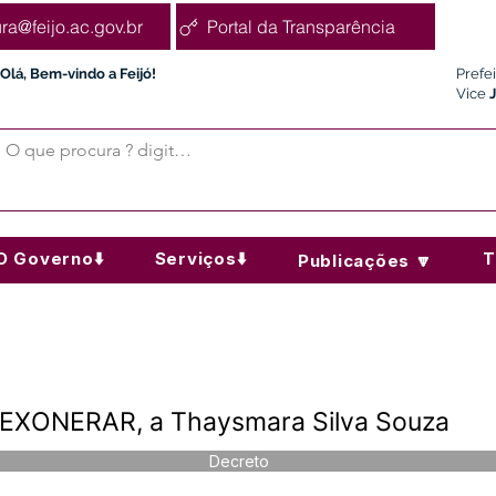
ura@feijo.ac.gov.br
Portal da Transparência
Olá, Bem-vindo a Feijó!
Prefe
Vice
O Governo⬇️
Serviços⬇️
T
Publicações 🔽
 EXONERAR, a Thaysmara Silva Souza
Decreto