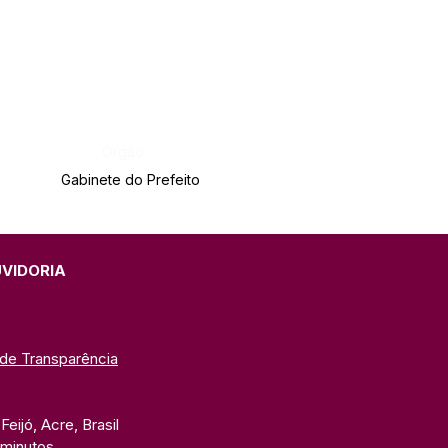
Órgão:
Gabinete do Prefeito
UVIDORIA
 de Transparência
eijó, Acre, Brasil
 minutos. 