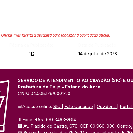
 Oficial, mas facilita a pesquisa para localizar a publicação oficial.
Página da Publicação:
Data da Publicação:
14 de julho de 2023
112
SERVIÇO DE ATENDIMENTO AO CIDADÃO (SIC) E O
Prefeitura de Feijó - Estado do Acre
CNPJ 04.005.179/0001-20
💻Acesso online: 
SIC 
| 
Fale Conosco
 | 
Ouvidoria
| 
Portal
📱Fone: +55 (68) 3463-2614 
🏢 Av. Plácido de Castro, 678, CEP 69.960-000, Centro, F
📅 Segunda a sexta, das 7h às 14h 
- com intervalo de 20