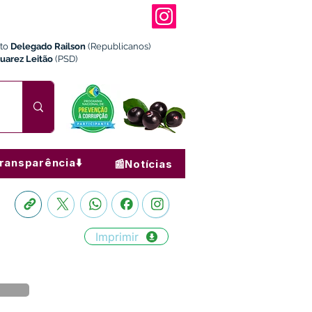
ito
Delegado Railson
(Republicanos)
Juarez Leitão
(PSD)
ransparência⬇️
📰Notícias
Imprimir