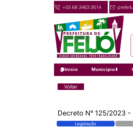
+55 68 3463 2614
prefeit
🏠Início
Município⬇️
Voltar
Decreto N° 125/2023 -
Legislação