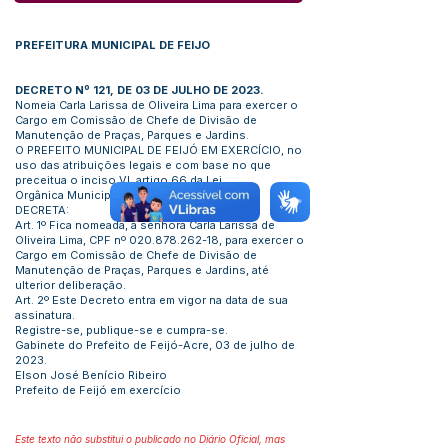
PREFEITURA MUNICIPAL DE FEIJO
DECRETO Nº 121, DE 03 DE JULHO DE 2023.
Nomeia Carla Larissa de Oliveira Lima para exercer o
Cargo em Comissão de Chefe de Divisão de
Manutenção de Praças, Parques e Jardins.
O PREFEITO MUNICIPAL DE FEIJÓ EM EXERCÍCIO, no
uso das atribuições legais e com base no que
preceitua o inciso VI, artigo 66 da Lei
Orgânica Municipal:
DECRETA:
Art. 1º Fica nomeada, a senhora Carla Larissa de
Oliveira Lima, CPF nº
020.878.262-18
, para exercer o
Cargo em Comissão de Chefe de Divisão de
Manutenção de Praças, Parques e Jardins, até
ulterior deliberação.
Art. 2º Este Decreto entra em vigor na data de sua
assinatura.
Registre-se, publique-se e cumpra-se.
Gabinete do Prefeito de Feijó-Acre, 03 de julho de
2023.
Elson José Benício Ribeiro
Prefeito de Feijó em exercício
Este texto não substitui o publicado no Diário Oficial, mas