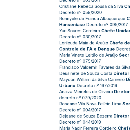
Decreto nº 003/2017
Cristiane Rebeca Sousa da Silva
Ch
Decreto nº 058/2020
Ronnyele de Franca Albuquerque
C
Hanseníase
Decreto nº 095/2017
Yuri Soares Cordeiro
Chefe Unida
Decreto nº 030/2017
Lorileuda Maia de Araújo
Chefe de
Controle de FA e Dengue
Decret
Maria Vinete Leitão de Araújo
Secr
Decreto nº 075/2017
Francisco Valdemir Tavares da Silv
Deusinete de Souza Costa
Direto
Maycon William da Silva Carneiro
D
Urbano
Decreto nº 167/2019
Anaiza Meireles de Oliveira
Direto
decreto nº 079/2020
Roseane Vila Nova Felício Lima
Sec
Decreto nº 004/2017
Dejeane de Souza Bezerra
Direto
Decreto nº 044/2018
Maria Nadir Ferreira Cordeiro
Chefe