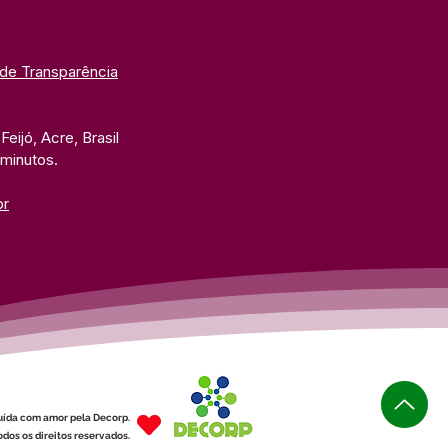
 de Transparência
eijó, Acre, Brasil
 minutos. 
br
uída com amor pela Decorp.
dos os direitos reservados.