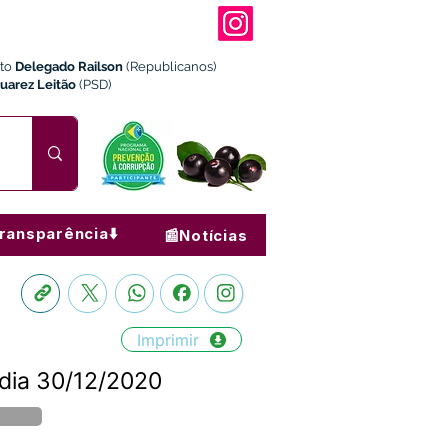
ito
Delegado Railson
(Republicanos)
Juarez Leitão
(PSD)
ransparência⬇️
📰Notícias
Imprimir
 dia 30/12/2020