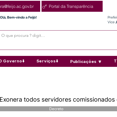
ura@feijo.ac.gov.br
Portal da Transparência
Olá, Bem-vindo a Feijó!
Prefe
Vice
O Governo⬇️
Serviços⬇️
T
Publicações 🔽
Exonera todos servidores comissionados
Decreto