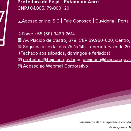
Prefeitura de Feijó - Estado do Acre
CNPJ 04.005.179/0001-20
💻Acesso online: 
SIC 
| 
Fale Conosco
 | 
Ouvidoria
| 
Portal
📱Fone: +55 (68) 3463-2614 
🏢 Av. Plácido de Castro, 678, CEP 69.960-000, Centro, F
📅 Segunda a sexta, das 7h às 14h 
- com intervalo de 20
(Fechado aos sábados, domingos e feriados)
📧 
prefeitura@feijo.ac.gov.br
 ou 
ouvidoria@feijo.ac.gov.
📨 Acesso ao 
Webmail Corporativo
Ferramenta de Transparência constr
© 2009-2024. To