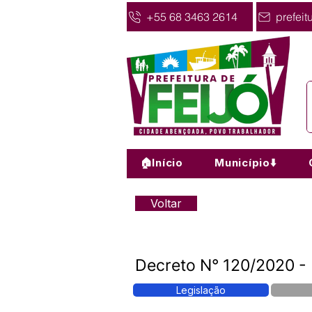
+55 68 3463 2614
prefeit
🏠Início
Município⬇️
Voltar
Decreto N° 120/2020 - 
Legislação