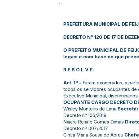
PREFEITURA MUNICIPAL DE FEI
DECRETO Nº 120 DE 17 DE DEZE
O PREFEITO MUNICIPAL DE FEIJÓ
legais e com base no que preceit
R E S O L V E:
Art. 1º -
Ficam exonerados, a parti
todos os servidores ocupantes de
Executivo Municipal, discriminados
OCUPANTE CARGO DECRETO D
Wisley Monteiro de Lima
Secretár
Decreto n° 106/2018
Naiara Rejane Gomes Dimas
Diret
Decreto nº 007/2017
Cintia Maria Sousa de Abreu
Chefe