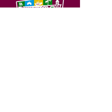
SERVIÇO DE ATENDIMENTO AO 
CIDADÃO (SIC) E OUVIDORIA
Prefeitura de Feijó - Estado do 
Acre
CNPJ 04.005.179/0001-20
💻Acesso online: 
SIC 
| 
Fale Conosco
 | 
Ouvidoria
| 
Portal de Transparência
📱Fone: +55 (68) 3463-2614 
🏢 Av. Plácido de Castro, 678, CEP 
69.960-000, Centro, Feijó, Acre, Brasil
📅 Segunda a sexta, das 7h às 14h 
- 
com intervalo de 20 minutos. 
(Fechado aos sábados, domingos e 