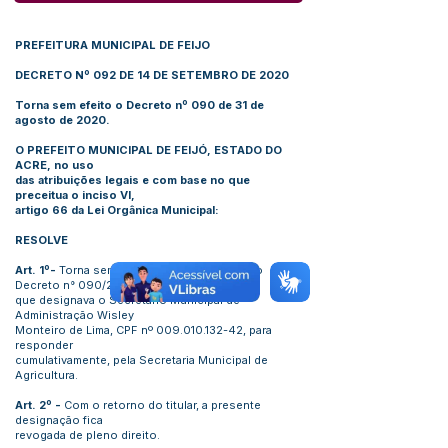
PREFEITURA MUNICIPAL DE FEIJO
DECRETO Nº 092 DE 14 DE SETEMBRO DE 2020
Torna sem efeito o Decreto nº 090 de 31 de
agosto de 2020.
O PREFEITO MUNICIPAL DE FEIJÓ, ESTADO DO
ACRE, no uso
das atribuições legais e com base no que
preceitua o inciso VI,
artigo 66 da Lei Orgânica Municipal:
RESOLVE
Art. 1º-
Torna sem efeito a partir desta data o
Decreto n° 090/2020
,
que designava o Secretário Municipal de
Administração Wisley
Monteiro de Lima, CPF nº
009.010.132-42
, para
responder
cumulativamente, pela Secretaria Municipal de
Agricultura.
Art. 2º -
Com o retorno do titular, a presente
designação fica
revogada de pleno direito.