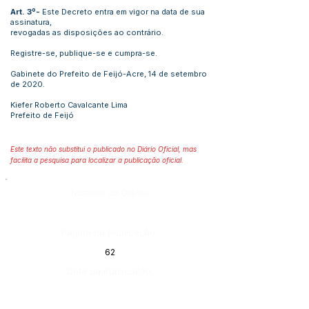
Art. 3º-
Este Decreto entra em vigor na data de sua
assinatura,
revogadas as disposições ao contrário.
Registre-se, publique-se e cumpra-se.
Gabinete do Prefeito de Feijó-Acre, 14 de setembro
de 2020.
Kiefer Roberto Cavalcante Lima
Prefeito de Feijó
Este texto não substitui o publicado no Diário Oficial, mas
facilita a pesquisa para localizar a publicação oficial.
Número do Diário:
Página da Publicação:
62
Data da Publicação: