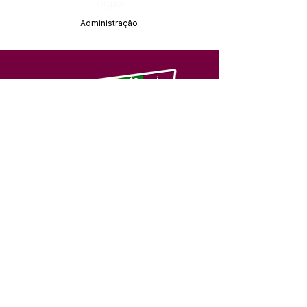
Órgão:
Administração
SERVIÇO DE ATENDIMENTO AO 
CIDADÃO (SIC) E OUVIDORIA
Prefeitura de Feijó - Estado do 
Acre
CNPJ 04.005.179/0001-20
💻Acesso online: 
SIC 
| 
Fale Conosco
 | 
Ouvidoria
| 
Portal de Transparência