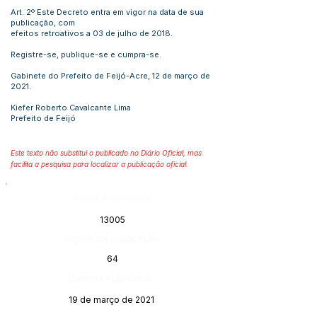
Art. 2º Este Decreto entra em vigor na data de sua
publicação, com
efeitos retroativos a 03 de julho de 2018.
Registre-se, publique-se e cumpra-se.
Gabinete do Prefeito de Feijó-Acre, 12 de março de
2021.
Kiefer Roberto Cavalcante Lima
Prefeito de Feijó
Este texto não substitui o publicado no Diário Oficial, mas
facilita a pesquisa para localizar a publicação oficial.
Número do Diário:
13005
Página da Publicação:
64
Data da Publicação:
19 de março de 2021