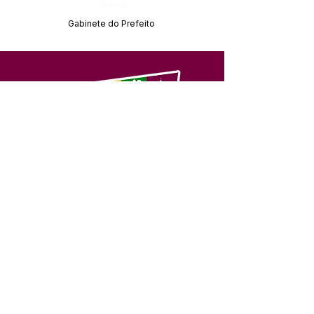
Órgão:
Gabinete do Prefeito
SERVIÇO DE ATENDIMENTO AO 
CIDADÃO (SIC) E OUVIDORIA
Prefeitura de Feijó - Estado do 
Acre
CNPJ 04.005.179/0001-20
💻Acesso online: 
SIC 
| 
Fale Conosco
 | 
Ouvidoria
| 
Portal de Transparência