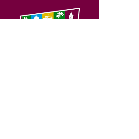
SERVIÇO DE ATENDIMENTO AO 
CIDADÃO (SIC) E OUVIDORIA
Prefeitura de Feijó - Estado do 
Acre
CNPJ 04.005.179/0001-20
💻Acesso online: 
SIC 
| 
Fale Conosco
 | 
Ouvidoria
| 
Portal de Transparência
📱Fone: +55 (68) 3463-2614 
🏢 Av. Plácido de Castro, 678, CEP 
69.960-000, Centro, Feijó, Acre, Brasil
📅 Segunda a sexta, das 7h às 14h 
- 