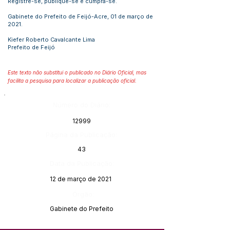
Registre-se, publique-se e cumpra-se.
Gabinete do Prefeito de Feijó-Acre, 01 de março de
2021.
Kiefer Roberto Cavalcante Lima
Prefeito de Feijó
Este texto não substitui o publicado no Diário Oficial, mas
facilita a pesquisa para localizar a publicação oficial.
Número do Diário:
12999
Página da Publicação:
43
Data da Publicação:
12 de março de 2021
Órgão:
Gabinete do Prefeito