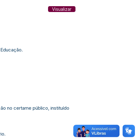
Visualizar
e Educação.
o no certame público, instituído
io.