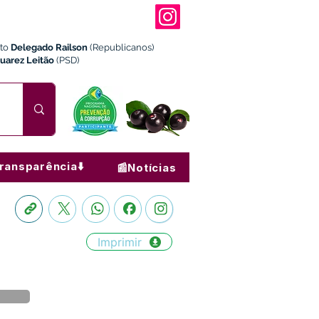
ito
Delegado Railson
(Republicanos)
Juarez Leitão
(PSD)
ransparência⬇️
📰Notícias
Imprimir