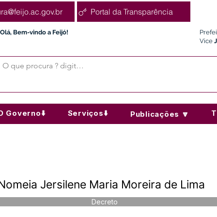
ura@feijo.ac.gov.br
Portal da Transparência
Olá, Bem-vindo a Feijó!
Prefe
Vice
O Governo⬇️
Serviços⬇️
T
Publicações 🔽
Nomeia Jersilene Maria Moreira de Lima
Decreto