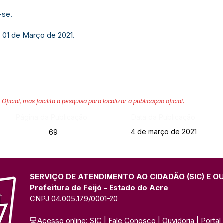
-se.
, 01 de Março de 2021.
 Oficial, mas facilita a pesquisa para localizar a publicação oficial.
Página da Publicação:
Data da Publicação:
4 de março de 2021
69
SERVIÇO DE ATENDIMENTO AO CIDADÃO (SIC) E O
Prefeitura de Feijó - Estado do Acre
CNPJ 04.005.179/0001-20
💻Acesso online: 
SIC 
| 
Fale Conosco
 | 
Ouvidoria
| 
Portal