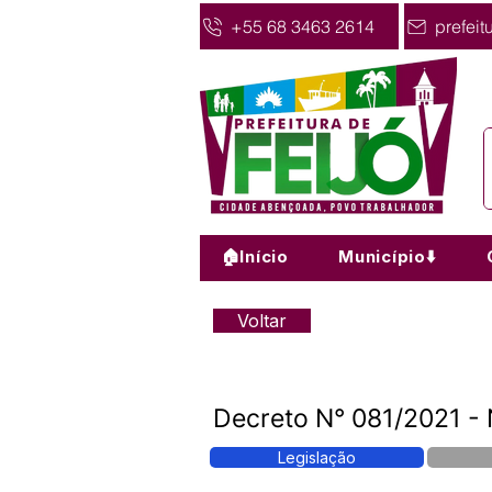
+55 68 3463 2614
prefeit
🏠Início
Município⬇️
Voltar
Decreto N° 081/2021 - 
Legislação