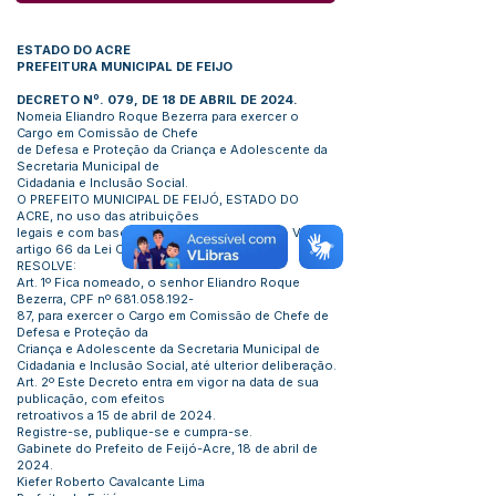
ESTADO DO ACRE
PREFEITURA MUNICIPAL DE FEIJO
DECRETO Nº. 079, DE 18 DE ABRIL DE 2024.
Nomeia Eliandro Roque Bezerra para exercer o
Cargo em Comissão de Chefe
de Defesa e Proteção da Criança e Adolescente da
Secretaria Municipal de
Cidadania e Inclusão Social.
O PREFEITO MUNICIPAL DE FEIJÓ, ESTADO DO
ACRE, no uso das atribuições
legais e com base no que preceitua o inciso VI,
artigo 66 da Lei Orgânica Municipal:
RESOLVE:
Art. 1º Fica nomeado, o senhor Eliandro Roque
Bezerra, CPF nº
681.058.192
-
87, para exercer o Cargo em Comissão de Chefe de
Defesa e Proteção da
Criança e Adolescente da Secretaria Municipal de
Cidadania e Inclusão Social, até ulterior deliberação.
Art. 2º Este Decreto entra em vigor na data de sua
publicação, com efeitos
retroativos a 15 de abril de 2024.
Registre-se, publique-se e cumpra-se.
Gabinete do Prefeito de Feijó-Acre, 18 de abril de
2024.
Kiefer Roberto Cavalcante Lima