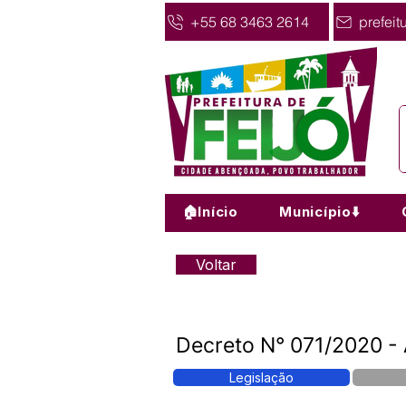
+55 68 3463 2614
prefeit
🏠Início
Município⬇️
Voltar
Decreto N° 071/2020
Legislação