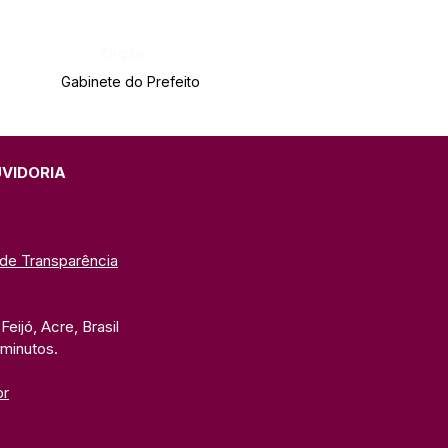
Órgão:
Gabinete do Prefeito
UVIDORIA
 de Transparência
eijó, Acre, Brasil
 minutos. 
br