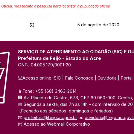
 Oficial, mas facilita a pesquisa para localizar a publicação oficial.
Página da Publicação:
Data da Publicação:
5 de agosto de 2020
53
SERVIÇO DE ATENDIMENTO AO CIDADÃO (SIC) E O
Prefeitura de Feijó - Estado do Acre
CNPJ 04.005.179/0001-20
💻Acesso online: 
SIC 
| 
Fale Conosco
 | 
Ouvidoria
| 
Portal
📱Fone: +55 (68) 3463-2614 
🏢 Av. Plácido de Castro, 678, CEP 69.960-000, Centro, F
📅 Segunda a sexta, das 7h às 14h 
- com intervalo de 20
(Fechado aos sábados, domingos e feriados)
📧 
prefeitura@feijo.ac.gov.br
 ou 
ouvidoria@feijo.ac.gov.
📨 Acesso ao 
Webmail Corporativo