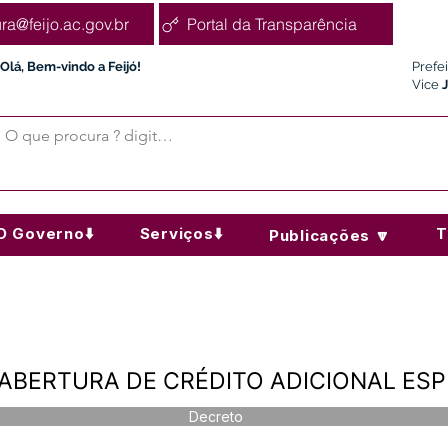
ura@feijo.ac.gov.br
Portal da Transparência
Olá, Bem-vindo a Feijó!
Prefe
Vice
O Governo⬇️
Serviços⬇️
T
Publicações 🔽
 - ABERTURA DE CRÉDITO ADICIONAL ES
Decreto