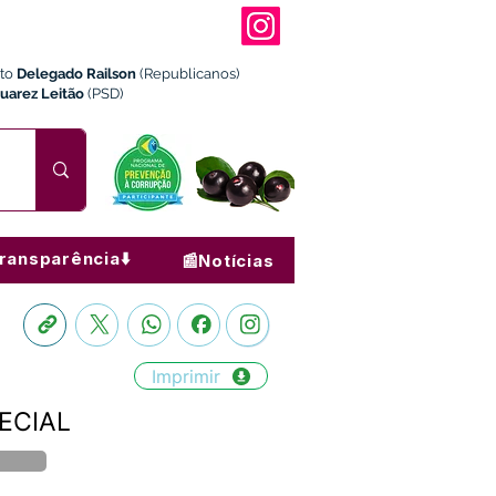
ito
Delegado Railson
(Republicanos)
Juarez Leitão
(PSD)
ransparência⬇️
📰Notícias
Imprimir
PECIAL