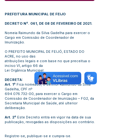
PREFEITURA MUNICIPAL DE FEIJO
DECRETO Nº. 061, DE 08 DE FEVEREIRO DE 2021.
Nomeia Raimundo da Silva Gadelha para exercer o
Cargo em Comissão de Coordenador de
Imunização.
O PREFEITO MUNICIPAL DE FEIJÓ, ESTADO DO
ACRE, no uso das
atribuições legais e com base no que preceitua o
inciso VI, artigo 66 da
Lei Orgânica Municipal:
DECRETA:
Art. 1º
Fica nomeado, o senhor Raimundo da Silva
Gadelha, CPF nº
694.076.732-00
, para exercer o Cargo em
Comissão de Coordenador de Imunização – FG2, da
Secretaria Municipal de Saúde, até ulterior
deliberação.
Art. 2º
Este Decreto entra em vigor na data de sua
publicação, revogadas as disposições ao contrário.
Registre-se, publique-se e cumpra-se.