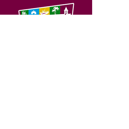
SERVIÇO DE ATENDIMENTO AO 
CIDADÃO (SIC) E OUVIDORIA
Prefeitura de Feijó - Estado do 
Acre
CNPJ 04.005.179/0001-20
💻Acesso online: 
SIC 
| 
Fale Conosco
 | 
Ouvidoria
| 
Portal de Transparência
📱Fone: +55 (68) 3463-2614 
🏢 Av. Plácido de Castro, 678, CEP 
69.960-000, Centro, Feijó, Acre, Brasil
📅 Segunda a sexta, das 7h às 14h 
- 