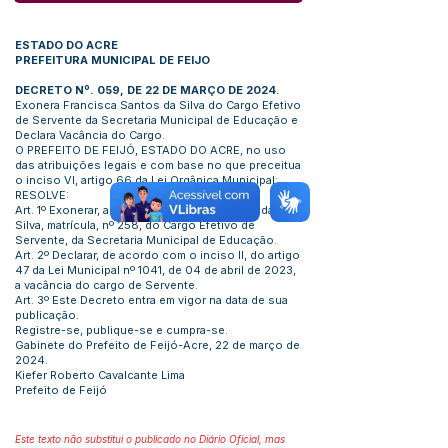
ESTADO DO ACRE
PREFEITURA MUNICIPAL DE FEIJO
DECRETO Nº. 059, DE 22 DE MARÇO DE 2024.
Exonera Francisca Santos da Silva do Cargo Efetivo
de Servente da Secretaria Municipal de Educação e
Declara Vacância do Cargo.
O PREFEITO DE FEIJÓ, ESTADO DO ACRE, no uso
das atribuições legais e com base no que preceitua
o inciso VI, artigo 66 da Lei Orgânica Municipal:
RESOLVE:
Art. 1º Exonerar, a senhora Francisca Santos da
Silva, matrícula, nº 258, do Cargo Efetivo de
Servente, da Secretaria Municipal de Educação.
Art. 2º Declarar, de acordo com o inciso II, do artigo
47 da Lei Municipal nº 1041, de 04 de abril de 2023,
a vacância do cargo de Servente.
Art. 3º Este Decreto entra em vigor na data de sua
publicação.
Registre-se, publique-se e cumpra-se.
Gabinete do Prefeito de Feijó-Acre, 22 de março de
2024.
Kiefer Roberto Cavalcante Lima
Prefeito de Feijó
Este texto não substitui o publicado no Diário Oficial, mas