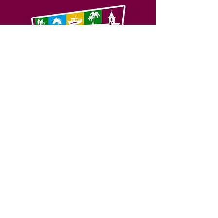
SERVIÇO DE ATENDIMENTO AO 
CIDADÃO (SIC) E OUVIDORIA
Prefeitura de Feijó - Estado do 
Acre
CNPJ 04.005.179/0001-20
💻Acesso online: 
SIC 
| 
Fale Conosco
 | 
Ouvidoria
| 
Portal de Transparência
📱Fone: +55 (68) 3463-2614 
🏢 Av. Plácido de Castro, 678, CEP 
69.960-000, Centro, Feijó, Acre, Brasil
📅 Segunda a sexta, das 7h às 14h 
- 