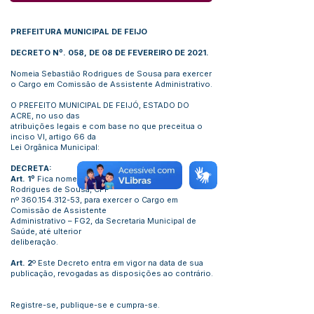
PREFEITURA MUNICIPAL DE FEIJO
DECRETO Nº. 058, DE 08 DE FEVEREIRO DE 2021.
Nomeia Sebastião Rodrigues de Sousa para exercer
o Cargo em Comissão de Assistente Administrativo.
O PREFEITO MUNICIPAL DE FEIJÓ, ESTADO DO
ACRE, no uso das
atribuições legais e com base no que preceitua o
inciso VI, artigo 66 da
Lei Orgânica Municipal:
DECRETA:
Art. 1º
Fica nomeado, o senhor Sebastião
Rodrigues de Sousa, CPF
nº
360.154.312-53
, para exercer o Cargo em
Comissão de Assistente
Administrativo – FG2, da Secretaria Municipal de
Saúde, até ulterior
deliberação.
Art. 2
º Este Decreto entra em vigor na data de sua
publicação, revogadas as disposições ao contrário.
Registre-se, publique-se e cumpra-se.