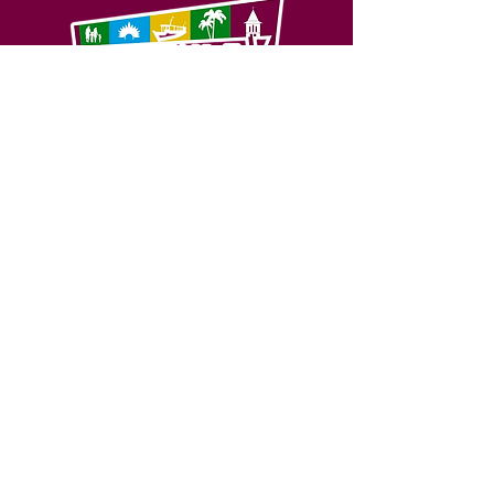
SERVIÇO DE ATENDIMENTO AO 
CIDADÃO (SIC) E OUVIDORIA
Prefeitura de Feijó - Estado do 
Acre
CNPJ 04.005.179/0001-20
💻Acesso online: 
SIC 
| 
Fale Conosco
 | 
Ouvidoria
| 
Portal de Transparência
📱Fone: +55 (68) 3463-2614 
🏢 Av. Plácido de Castro, 678, CEP 
69.960-000, Centro, Feijó, Acre, Brasil
📅 Segunda a sexta, das 7h às 14h 
- 
com intervalo de 20 minutos. 