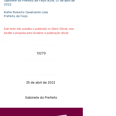
Gabinete do Prefeito de Feijó-Acre, 07 de abril de
2022.
Kiefer Roberto Cavalcante Lima
Prefeito de Feijó
Este texto não substitui o publicado no Diário Oficial, mas
facilita a pesquisa para localizar a publicação oficial.
Número do Diário:
13270
Página da Publicação:
Data da Publicação:
25 de abril de 2022
Órgão:
Gabinete do Prefeito