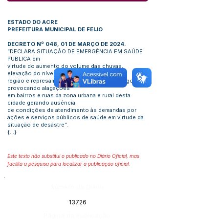
ESTADO DO ACRE
PREFEITURA MUNICIPAL DE FEIJO
DECRETO Nº 048, 01 DE MARÇO DE 2024.
“DECLARA SITUAÇÃO DE EMERGÊNCIA EM SAÚDE
PÚBLICA em
virtude do aumento do volume das chuvas,
elevação do nível dos rios da
região e represamento dos Igarapés e córregos,
provocando alagações
em bairros e ruas da zona urbana e rural desta
cidade gerando ausência
de condições de atendimento às demandas por
ações e serviços públicos de saúde em virtude da
situação de desastre”.
{...}
Este texto não substitui o publicado no Diário Oficial, mas
facilita a pesquisa para localizar a publicação oficial.
Número do Diário:
13726
Página da Publicação: