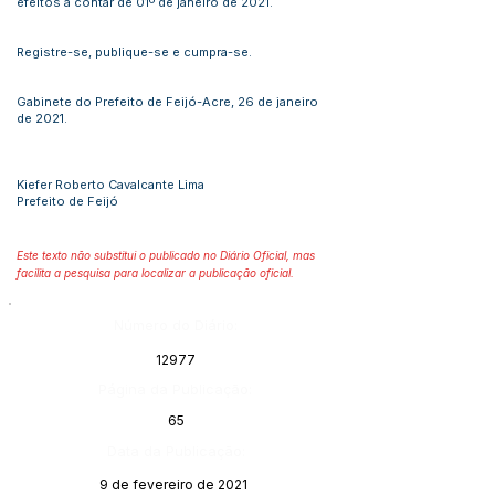
efeitos a contar de 01º de janeiro de 2021.
Registre-se, publique-se e cumpra-se.
Gabinete do Prefeito de Feijó-Acre, 26 de janeiro
de 2021.
Kiefer Roberto Cavalcante Lima
Prefeito de Feijó
Este texto não substitui o publicado no Diário Oficial, mas
facilita a pesquisa para localizar a publicação oficial.
Número do Diário:
12977
Página da Publicação:
65
Data da Publicação:
9 de fevereiro de 2021