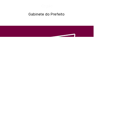
Órgão:
Gabinete do Prefeito
SERVIÇO DE ATENDIMENTO AO 
CIDADÃO (SIC) E OUVIDORIA
Prefeitura de Feijó - Estado do 
Acre
CNPJ 04.005.179/0001-20
💻Acesso online: 
SIC 
| 
Fale Conosco
 | 
Ouvidoria
| 
Portal de Transparência