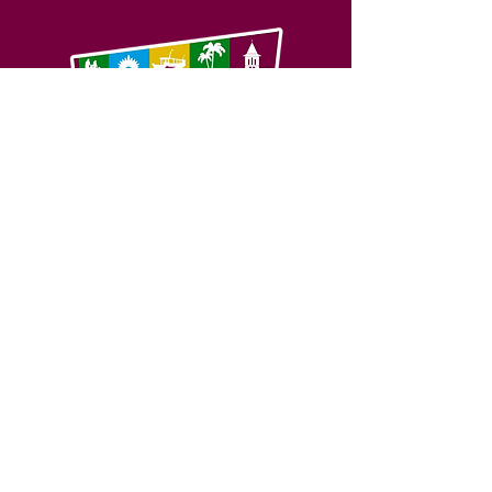
SERVIÇO DE ATENDIMENTO AO 
CIDADÃO (SIC) E OUVIDORIA
Prefeitura de Feijó - Estado do 
Acre
CNPJ 04.005.179/0001-20
💻Acesso online: 
SIC 
| 
Fale Conosco
 | 
Ouvidoria
| 
Portal de Transparência
📱Fone: +55 (68) 3463-2614 
🏢 Av. Plácido de Castro, 678, CEP 
69.960-000, Centro, Feijó, Acre, Brasil
📅 Segunda a sexta, das 7h às 14h 
- 