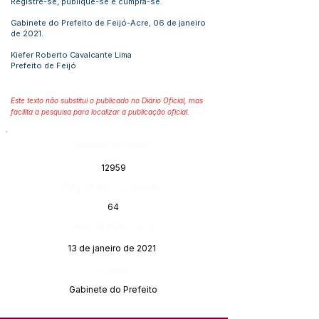
Registre-se, publique-se e cumpra-se.
Gabinete do Prefeito de Feijó-Acre, 06 de janeiro
de 2021.
Kiefer Roberto Cavalcante Lima
Prefeito de Feijó
Este texto não substitui o publicado no Diário Oficial, mas
facilita a pesquisa para localizar a publicação oficial.
Número do Diário:
12959
Página da Publicação:
64
Data da Publicação:
13 de janeiro de 2021
Órgão:
Gabinete do Prefeito