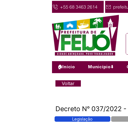
+55 68 3463 2614
prefeit
🏠Início
Município⬇️
Voltar
Decreto N° 037/2022
Legislação