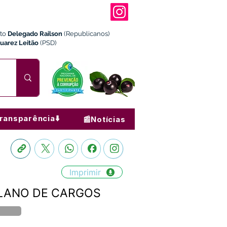
ito
Delegado Railson
(Republicanos)
Juarez Leitão
(PSD)
ransparência⬇️
📰Notícias
Imprimir
 PLANO DE CARGOS