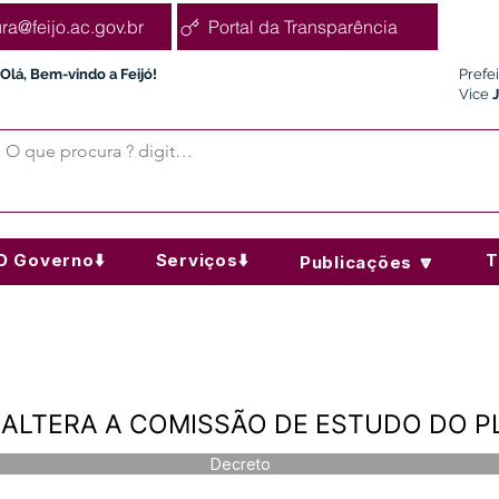
ura@feijo.ac.gov.br
Portal da Transparência
Olá, Bem-vindo a Feijó!
Prefe
Vice
O Governo⬇️
Serviços⬇️
T
Publicações 🔽
 - ALTERA A COMISSÃO DE ESTUDO DO
Decreto