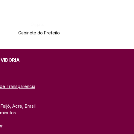
Órgão:
Gabinete do Prefeito
UVIDORIA
 de Transparência
eijó, Acre, Brasil
 minutos. 
br