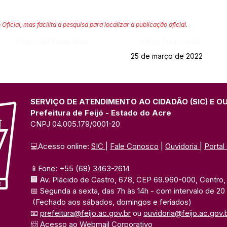
 Oficial, mas facilita a pesquisa para localizar a publicação oficial.
Página da Publicação:
Data da Publicação:
25 de março de 2022
SERVIÇO DE ATENDIMENTO AO CIDADÃO (SIC) E O
Prefeitura de Feijó - Estado do Acre
CNPJ 04.005.179/0001-20
💻Acesso online: 
SIC 
| 
Fale Conosco
 | 
Ouvidoria
| 
Portal
📱Fone: +55 (68) 3463-2614 
🏢 Av. Plácido de Castro, 678, CEP 69.960-000, Centro, F
📅 Segunda a sexta, das 7h às 14h 
- com intervalo de 20
(Fechado aos sábados, domingos e feriados)
📧 
prefeitura@feijo.ac.gov.br
 ou 
ouvidoria@feijo.ac.gov.
📨 Acesso ao 
Webmail Corporativo